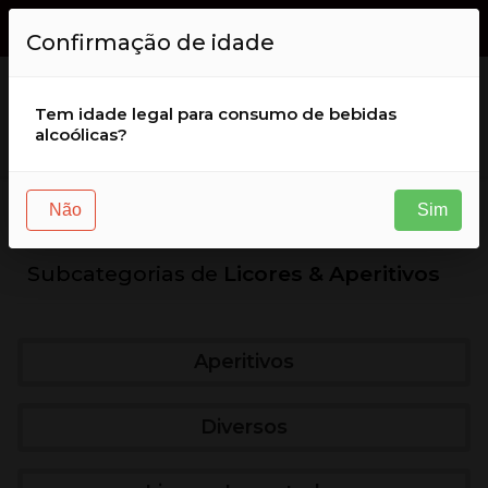
Envio GRÁTIS de encomendas acima de
50
,
00
€
para Portugal
Confirmação de idade
( continental )
Tem idade legal para consumo de bebidas
alcoólicas?
Licores & Aperitivos
Não
Sim
Subcategorias de
Licores & Aperitivos
Aperitivos
Diversos