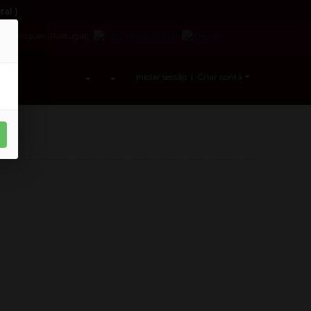
al )
Iniciar sessão | Criar conta