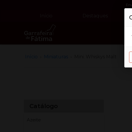
En
Início
Destaques
Início
Miniaturas
Mini. Whiskys Malt
Catálogo
Azeite