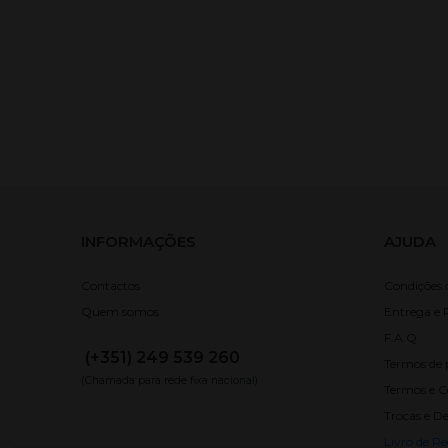
Mini. Licores Nacionais
Mini. Vinhos da Madeira
Mini. Vinhos do Porto
Mini. Whiskys Malt
Mini. Whiskys Novos
Mini. Whiskys Velhos
INFORMAÇÕES
AJUDA
Contactos
Condições
Quem somos
Entrega e 
F.A.Q
(+351) 249 539 260
Termos de 
(Chamada para rede fixa nacional)
Termos e C
Trocas e D
Livro de R