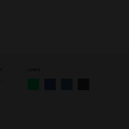
R
LINKS
ail.