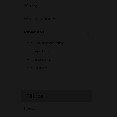
Whisky
Whisky Japonês
Miniaturas
Mini. Aguardentes Velhas
Mini. Apiritivos
Mini. Bagaceiras
Mini. Brandys
Mini. Cognac
Mini. Diversos
Mini. Espirituosos
Filtros
Mini. Espumantes
Preço
Mini. Licores Importados