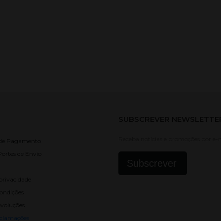
SUBSCREVER NEWSLETTE
Receba notícias e promoções por e-m
 de Pagamento
Portes de Envio
Subscrever
privacidade
ondições
evoluções
eclamações