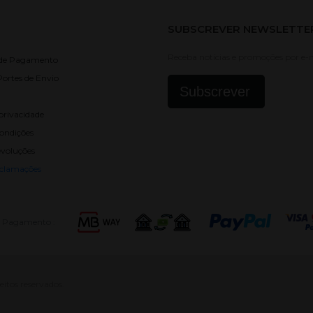
SUBSCREVER NEWSLETTE
Receba notícias e promoções por e-m
 de Pagamento
Portes de Envio
Subscrever
privacidade
ondições
evoluções
eclamações
e Pagamento :
eitos reservados.