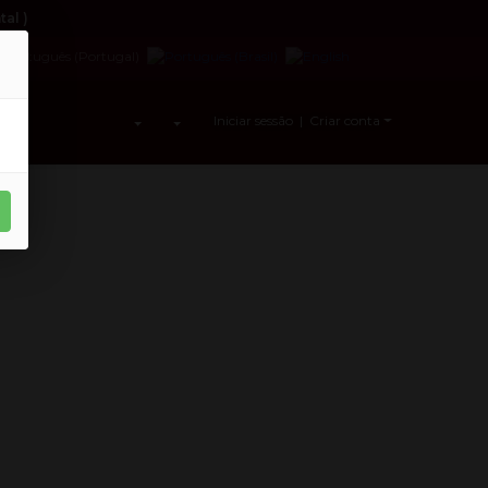
al )
Iniciar sessão | Criar conta