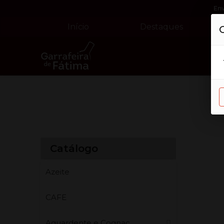
En
Início
Destaques
Catálogo
Azeite
CAFE
Aguardente e Cognac