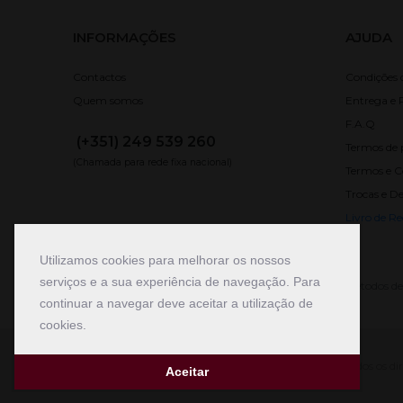
INFORMAÇÕES
AJUDA
Contactos
Condições
Quem somos
Entrega e 
F.A.Q
(+351) 249 539 260
Termos de 
(Chamada para rede fixa nacional)
Termos e C
Trocas e D
Livro de R
Utilizamos cookies para melhorar os nossos
serviços e a sua experiência de navegação. Para
Métodos d
continuar a navegar deve aceitar a utilização de
cookies.
© Copyright 2026
Garrafeira de Fátima
.
Todos os dir
Aceitar